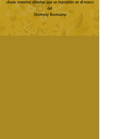
clases maestras abiertas que se impartirán en el marco
del
Shortway Bootcamp